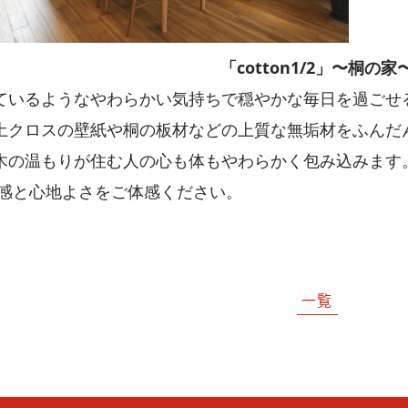
「cotton1/2」〜桐の家
いるようなやわらかい気持ちで穏やかな毎日を過ごせる住ま
土クロスの壁紙や桐の板材などの上質な無垢材をふんだ
木の温もりが住む人の心も体もやわらかく包み込みます
質感と心地よさをご体感ください。
一覧