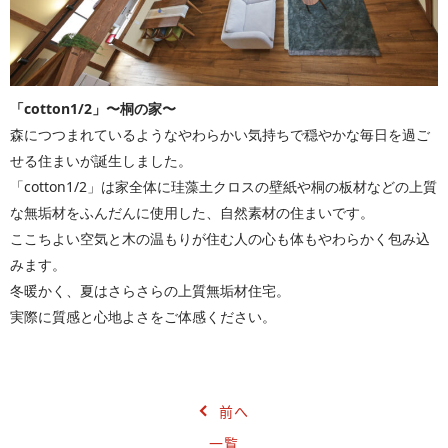
「cotton1/2」〜桐の家〜
森につつまれているようなやわらかい気持ちで穏やかな毎日を過ご
せる住まいが誕生しました。
「cotton1/2」は家全体に珪藻土クロスの壁紙や桐の板材などの上質
な無垢材をふんだんに使用した、自然素材の住まいです。
ここちよい空気と木の温もりが住む人の心も体もやわらかく包み込
みます。
冬暖かく、夏はさらさらの上質無垢材住宅。
実際に質感と心地よさをご体感ください。
前へ
一覧