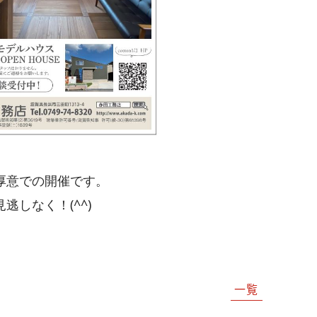
厚意での開催です。
なく！(⁠^⁠^⁠)
一覧