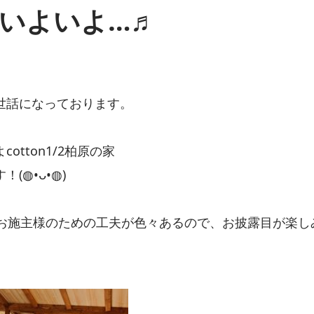
いよいよ…♬
世話になっております。
otton1/2柏原の家
⁠•⁠ᴗ⁠•⁠◍⁠)
お施主様のための工夫が色々あるので、お披露目が楽し