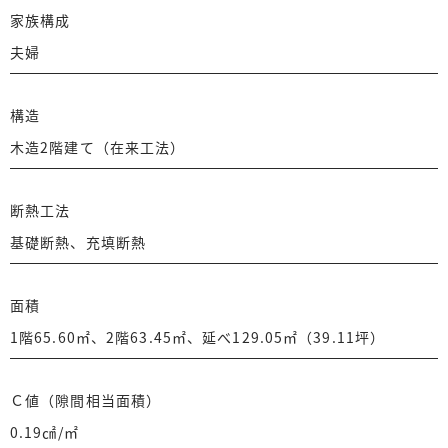
家族構成
夫婦
構造
木造2階建て（在来工法）
断熱工法
基礎断熱、充填断熱
面積
1階65.60㎡、2階63.45㎡、延べ129.05㎡（39.11坪）
Ｃ値（隙間相当面積）
0.19㎠/㎡