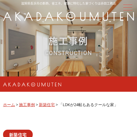
滋賀県長浜市の断熱、省エネ、健康に特化した家づくりは赤田工務店
施工事例
CONSTRUCTION
ホーム
>
施工事例
>
新築住宅
>
「LDKが24帖もあるクールな家」
新築住宅