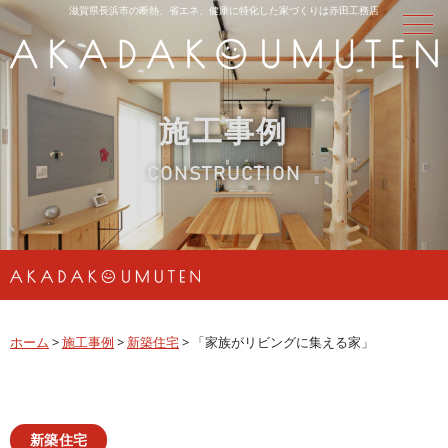
滋賀県長浜市の断熱、省エネ、健康に特化した家づくりは赤田工務店
施工事例
CONSTRUCTION
ホーム
>
施工事例
>
新築住宅
>
「家族がリビングに集える家」
新築住宅