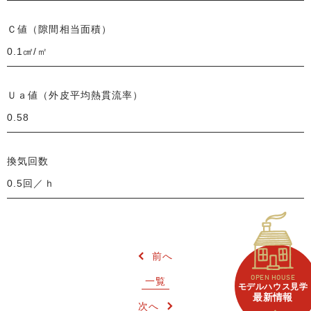
Ｃ値（隙間相当面積）
0.1㎠/㎡
Ｕａ値（外皮平均熱貫流率）
0.58
換気回数
0.5回／ｈ
前へ
OPEN HOUSE
一覧
モデルハウス見学
最新情報
次へ